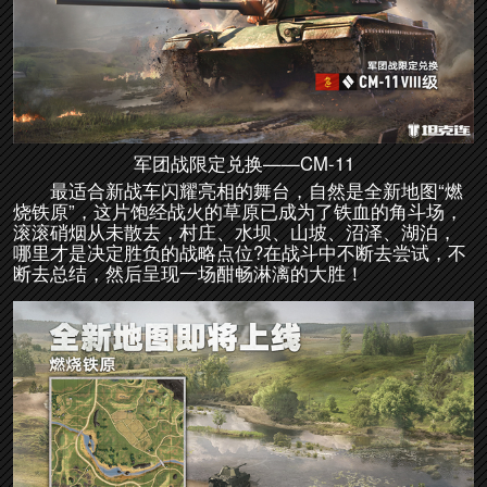
军团战限定兑换——CM-11
最适合新战车闪耀亮相的舞台，自然是全新地图“燃
烧铁原”，这片饱经战火的草原已成为了铁血的角斗场，
滚滚硝烟从未散去，村庄、水坝、山坡、沼泽、湖泊，
哪里才是决定胜负的战略点位?在战斗中不断去尝试，不
断去总结，然后呈现一场酣畅淋漓的大胜！