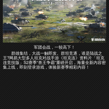
军团会战，一较高下！
群雄集结，大战一触即发。群坦竞逐，谁是陆战之
王?网易大型多人坦克对战手游《坦克连》资料片「坦克
连竞技版」S2赛季“兽王争霸”重磅开启，海量全新内容密
集上线，即刻登录游戏，体验新赛季精彩内容！