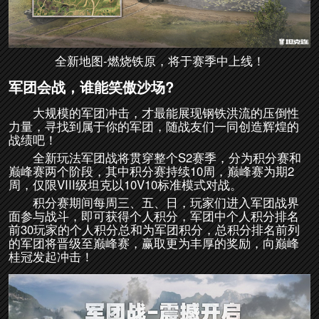
全新地图-燃烧铁原，将于赛季中上线！
军团会战，谁能笑傲沙场?
大规模的军团冲击，才最能展现钢铁洪流的压倒性
力量，寻找到属于你的军团，随战友们一同创造辉煌的
战绩吧！
全新玩法军团战将贯穿整个S2赛季，分为积分赛和
巅峰赛两个阶段，其中积分赛持续10周，巅峰赛为期2
周，仅限VIII级坦克以10V10标准模式对战。
积分赛期间每周三、五、日，玩家们进入军团战界
面参与战斗，即可获得个人积分，军团中个人积分排名
前30玩家的个人积分总和为军团积分，总积分排名前列
的军团将晋级至巅峰赛，赢取更为丰厚的奖励，向巅峰
桂冠发起冲击！