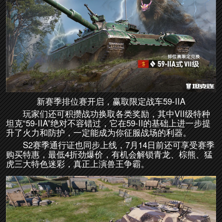
新赛季排位赛开启，赢取限定战车59-IIA
玩家们还可积攒战功换取各类奖励，其中VII级特种
坦克“59-IIA”绝对不容错过，它在59-II的基础上进一步提
升了火力和防护，一定能成为你征服战场的利器。
S2赛季通行证也同步上线，7月14日前还可享受赛季
购买特惠，最低4折劲爆价，有机会解锁青龙、棕熊、猛
虎三大特色迷彩，真正上演兽王争霸。