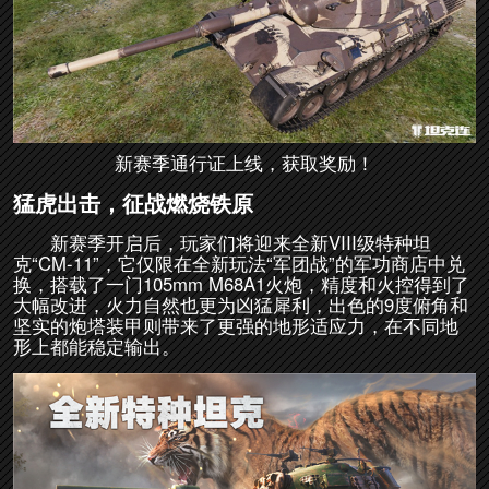
新赛季通行证上线，获取奖励！
猛虎出击，征战燃烧铁原
新赛季开启后，玩家们将迎来全新VIII级特种坦
克“CM-11”，它仅限在全新玩法“军团战”的军功商店中兑
换，搭载了一门105mm M68A1火炮，精度和火控得到了
大幅改进，火力自然也更为凶猛犀利，出色的9度俯角和
坚实的炮塔装甲则带来了更强的地形适应力，在不同地
形上都能稳定输出。