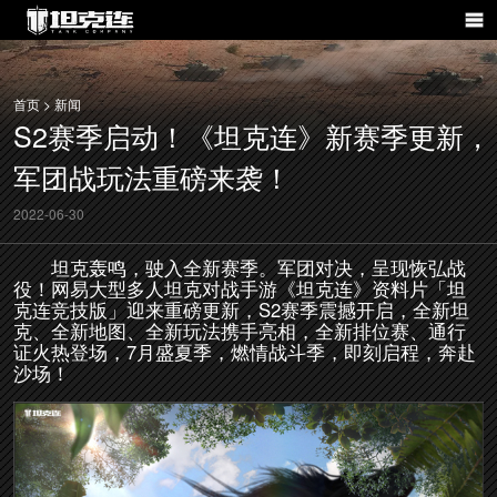
首页 > 新闻
S2赛季启动！《坦克连》新赛季更新，
军团战玩法重磅来袭！
2022-06-30
坦克轰鸣，驶入全新赛季。军团对决，呈现恢弘战
役！网易大型多人坦克对战手游《坦克连》资料片「坦
克连竞技版」迎来重磅更新，S2赛季震撼开启，全新坦
克、全新地图、全新玩法携手亮相，全新排位赛、通行
证火热登场，7月盛夏季，燃情战斗季，即刻启程，奔赴
沙场！