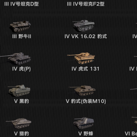
III
IV号坦克D型
III
IV号坦克F2型
III
野牛II
IV
VK 16.02 豹式
I
IV
虎(P)
IV
虎式 131
IV
V
黑豹
V
豹式(伪装M10)
V
猎豹
V
野蜂
VI
Be