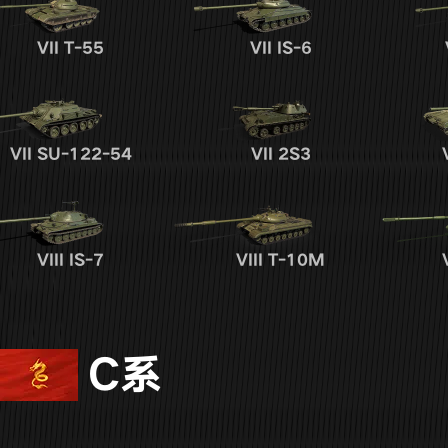
VII
T-55
VII
IS-6
VII
SU-122-54
VII
2S3
VIII
IS-7
VIII
T-10M
C系