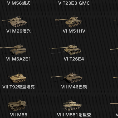
V
M56蝎式
V
T23E3 GMC
VI
M26潘兴
VI
M51HV
VI
M6A2E1
VI
T26E4
VII
T92轻型坦克
VII
M46巴顿
VII
M55
VIII
M551谢里登
V