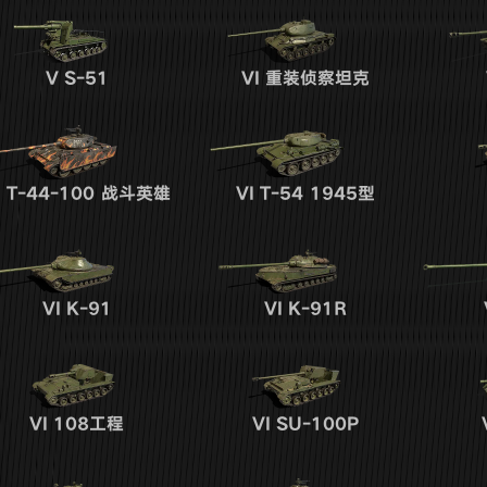
V
S-51
VI
重装侦察坦克
I
T-44-100 战斗英雄
VI
T-54 1945型
VI
K-91
VI
K-91R
VI
108工程
VI
SU-100P