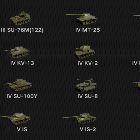
III
SU-76M(122)
IV
MT-25
IV
KV-13
IV
KV-2
IV
IV
SU-100Y
IV
SU-8
V
IS
V
IS-2