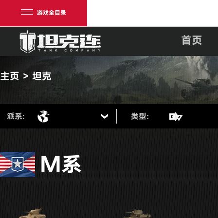
游戏全目录
首页
主页 > 坦克
派系:
类型:
网易游戏
游戏爱好者
M系
我的足迹：
坦克连