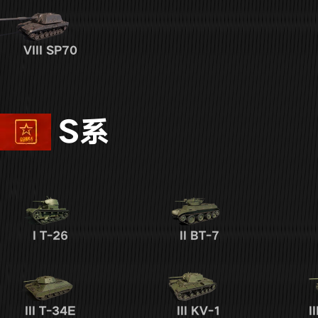
VIII
SP70
S系
I
T-26
II
BT-7
III
T-34E
III
KV-1
II