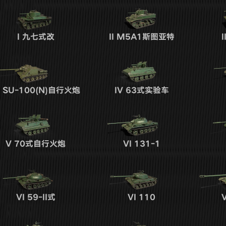
I
九七式改
II
M5A1斯图亚特
I
SU-100(N)自行火炮
IV
63式实验车
V
70式自行火炮
VI
131-1
VI
59-II式
VI
110
V