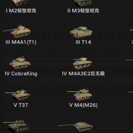
I
M2轻型坦克
II
M3轻型坦克
III
M4A1(T1)
III
T14
IV
CobraKing
IV
M4A3E2巨无霸
V
T37
V
M4(M26)