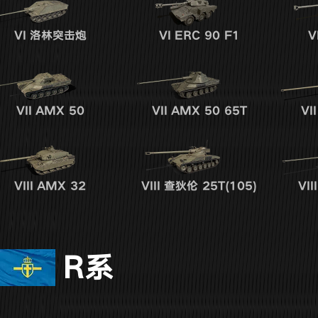
VI
洛林突击炮
VI
ERC 90 F1
V
VII
AMX 50
VII
AMX 50 65T
VII
VIII
AMX 32
VIII
查狄伦 25T(105)
VIII
R系