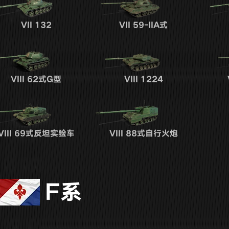
VII
132
VII
59-IIA式
VIII
62式G型
VIII
1224
VIII
69式反坦实验车
VIII
88式自行火炮
F系