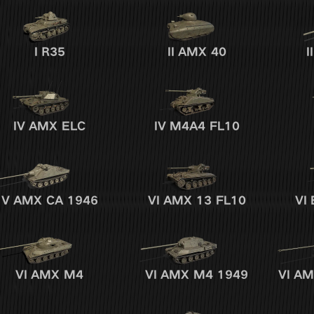
I
R35
II
AMX 40
II
IV
AMX ELC
IV
M4A4 FL10
V
AMX CA 1946
VI
AMX 13 FL10
VI
VI
AMX M4
VI
AMX M4 1949
VI
AM